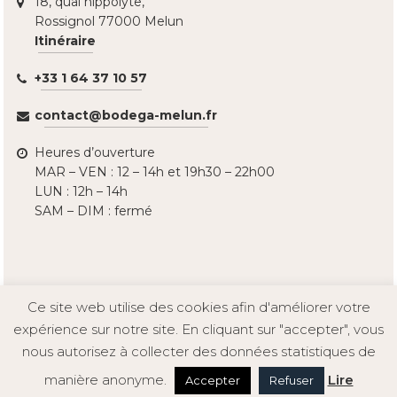
18, quai hippolyte,
Rossignol 77000 Melun
Itinéraire
+33 1 64 37 10 57
contact@bodega-melun.fr
Heures d’ouverture
MAR – VEN : 12 – 14h et 19h30 – 22h00
LUN : 12h – 14h
SAM – DIM : fermé
Ce site web utilise des cookies afin d'améliorer votre
Copyright 2026 Bodega Melun, tous droits réservés -
expérience sur notre site. En cliquant sur "accepter", vous
Politique de confidentialité
nous autorisez à collecter des données statistiques de
manière anonyme.
Lire
Accepter
Refuser
Accueil
Réserver